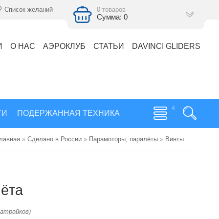
Список желаний
0 товаров
Сумма: 0
И
О НАС
АЭРОКЛУБ
СТАТЬИ
DAVINCI GLIDERS
ГИ
ПОДЕРЖАННАЯ ТЕХНИКА
лавная
»
Сделано в России
»
Парамоторы, паралёты
»
Винты
лёта
атрайков)