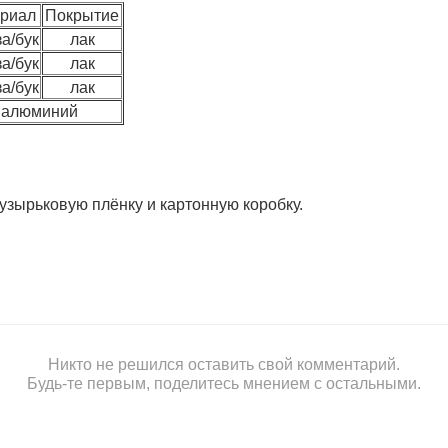
риал
Покрытие
а/бук
лак
а/бук
лак
а/бук
лак
алюминий
зырьковую плёнку и картонную коробку.
Никто не решился оставить свой комментарий.
Будь-те первым, поделитесь мнением с остальными.