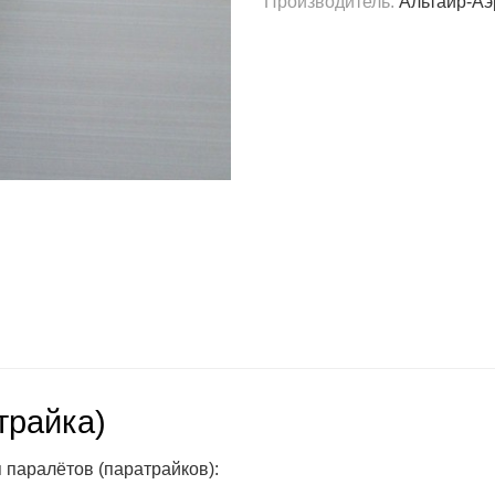
Производитель
:
Альтаир-Аэ
трайка)
паралётов (паратрайков):