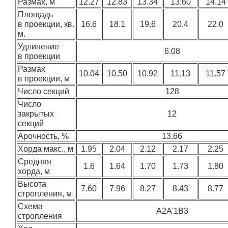
Размах, м
12.27
12.83
13.34
13.60
14.14
Площадь
в проекции, кв.
16.6
18.1
19.6
20.4
22.0
м.
Удлинение
6.08
в проекции
Размах
10.04
10.50
10.92
11.13
11.57
в проекции, м
Число секций
128
Число
закрытых
12
секций
Арочность, %
13.66
Хорда макс., м
1.95
2.04
2.12
2.17
2.25
Средняя
1.6
1.64
1.70
1.73
1.80
хорда, м
Высота
7.60
7.96
8.27
8.43
8.77
стропления, м
Схема
A2A'1B3
стропления