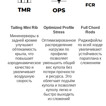
Tailing Mini Rib
Optimized Profile
Full Chord
Stress
Rods
Мининервюры в
задней кромке
Оптимизированное
Риджифойлы
улучшают
распределение
по всей хорде
обтекаемость
нагрузки по
увеличивают
крыла, что
профилю
устойчивость
повышает
позволяет
параплана к
аэродинамическое
уменьшить общий
сложениям
качество и
вес купола без
увеличивает
потери прочности
воздушную
и ресурса. Это
скорость
облегчает подъём
купола и позволяет
куполу легко и
быстро выходить
из сложений