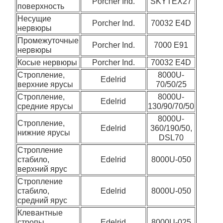
Porcher Ind.
SKYTEX27
поверхность
Несущие
Porcher Ind.
70032 E4D
нервюры
Промежуточные
Porcher Ind.
7000 E91
нервюры
Косые нервюры
Porcher Ind.
70032 E4D
Стропление,
8000U-
Edelrid
верхние ярусы
70/50/25
Стропление,
8000U-
Edelrid
средние ярусы
130/90/70/50
8000U-
Стропление,
Edelrid
360/190/50,
нижние ярусы
DSL70
Стропление
стабило,
Edelrid
8000U-050
верхний ярус
Стропление
стабило,
Edelrid
8000U-050
средний ярус
Клевантные
стропы,
Edelrid
8000U-025