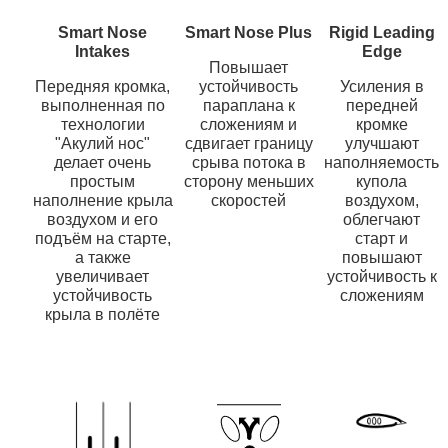
Smart Nose
Smart Nose Plus
Rigid Leading
Intakes
Edge
Повышает
Передняя кромка,
устойчивость
Усиления в
выполненная по
параплана к
передней
технологии
сложениям и
кромке
"Акулий нос"
сдвигает границу
улучшают
делает очень
срыва потока в
наполняемость
простым
сторону меньших
купола
наполнение крыла
скоростей
воздухом,
воздухом и его
облегчают
подъём на старте,
старт и
а также
повышают
увеличивает
устойчивость к
устойчивость
сложениям
крыла в полёте