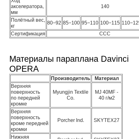
Ход
акселератора,
140
мм
Полётный вес,
80−92
85−100
95−110
100−115
110−12
кг
Сертификация
CCC
Материалы параплана Davinci
OPERA
Производитель
Материал
Верхняя
поверхность
Myungjin Textile
MJ 40MF -
по передней
Co.
40 г/м2
кромке
Верхняя
поверхность
Porcher Ind.
SKYTEX27
кроме передней
кромки
Нижняя