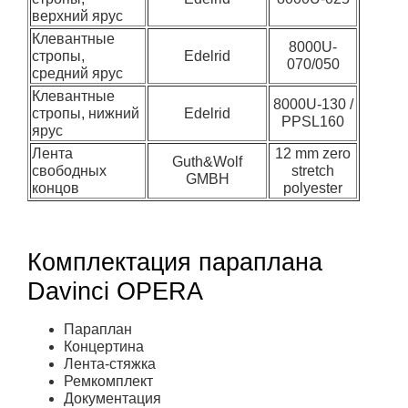
верхний ярус
Клевантные
8000U-
стропы,
Edelrid
070/050
средний ярус
Клевантные
8000U-130 /
стропы, нижний
Edelrid
PPSL160
ярус
Лента
12 mm zero
Guth&Wolf
свободных
stretch
GMBH
концов
polyester
Комплектация параплана
Davinci OPERA
Параплан
Концертина
Лента-стяжка
Ремкомплект
Документация