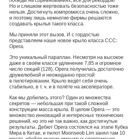
победы на соревнованиях, всё для рекордов!
Но и слишком жертвовать безопасностью тоже
нельзя. Достигнуть компромисса очень сложно,
и поэтому лишь немногие фирмы решаются
создавать крылья такого класса.
Мы приняли этот вызов. И с гордостью
представляем наше новое крыло класса CCC:
Opera.
Это уникальный параплан. Несмотря на высокое
даже в своём классе удлинение 7,85 и огромное
число секций (128), Opera получилась достаточно
дружелюбной и неожиданно простой
в пилотировании. Крыло ведёт себя очень
стабильно,
в т. ч.
и в полёте на акселераторе.
Как мы добились этого? Один из множества
секретов — небольшая при такой сложной
конструкции масса крыла. В целом Opera — это
множество инноваций и интересных технических
решений, но это не так важно, как достигнутые
результаты. Дебют Opera состоялся на этапе Кубка
Мира в Китае, и пилот Moonseob Lim занял там 10
место, обойдя многих именитых спортсменов.