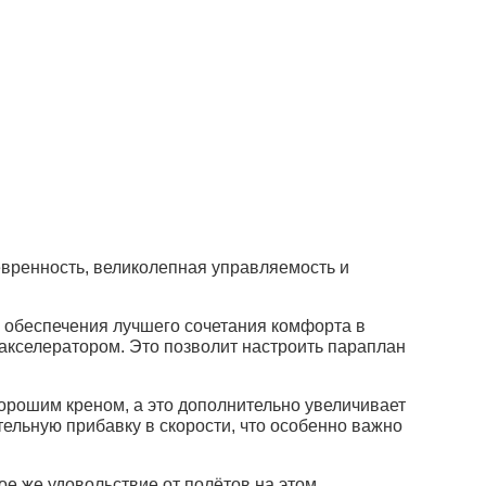
нёвренность, великолепная управляемость и
я обеспечения лучшего сочетания комфорта в
акселератором. Это позволит настроить параплан
орошим креном, а это дополнительно увеличивает
ельную прибавку в скорости, что особенно важно
ое же удовольствие от полётов на этом