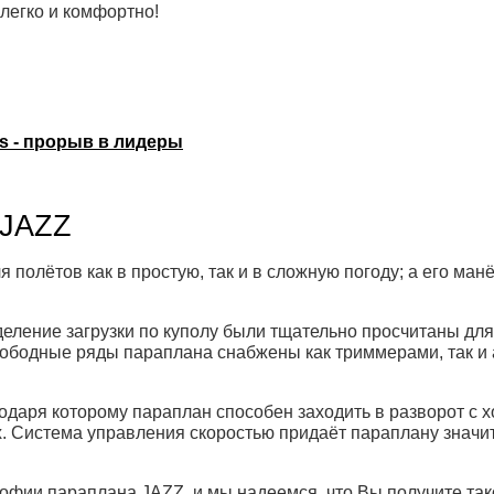
 легко и комфортно!
ers - прорыв в лидеры
 JAZZ
 полётов как в простую, так и в сложную погоду; а его ма
деление загрузки по куполу были тщательно просчитаны дл
вободные ряды параплана снабжены как триммерами, так и 
даря которому параплан способен заходить в разворот с х
. Система управления скоростью придаёт параплану значит
офии параплана JAZZ, и мы надеемся, что Вы получите так