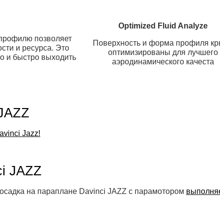
Optimized Fluid Analyze
 профилю позволяет
Поверхность и форма профиля к
сти и ресурса. Это
оптимизированы для лучшего
ко и быстро выходить
аэродинамического качеста
 JAZZ
vinci Jazz!
ci JAZZ
садка на параплане Davinci JAZZ с парамотором ​​
выполняе