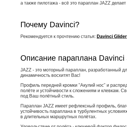
а также пилотажа - всё это параплан JAZZ делает
Почему Davinci?
Рекомендуется к прочтению статья:
Davinci Glid
Описание параплана Davinci
JAZZ - это моторный параплан, разработанный для
динамичность восхитят Вас!
Профиль передней кромки "Акулий нос" и распре
полёте и устойчивости к сложениям и клевкам. С
под Ваш полётный стиль.
Параплан JAZZ имеет рефлексный профиль, благо
устойчивость параплана в турбулентных условиях
в длительных маршрутных полётах.
Удовольствие от полёта - ключевой фактор филос