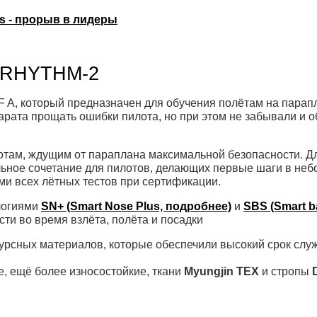
ers - прорыв в лидеры
i RHYTHM-2
F A, который предназначен для обучения полётам на парап
арата прощать ошибки пилота, но при этом не забывали и 
ам, ждущим от параплана максимальной безопасности. Дл
альное сочетание для пилотов, делающих первые шаги в н
ми всех лётных тестов при сертификации.
логиями
SN+ (Smart Nose Plus, подробнее)
и
SBS (Smart b
ти во время взлёта, полёта и посадки
рсных материалов, которые обеспечили высокий срок слу
 ещё более износостойкие, ткани
Myungjin TEX
и стропы