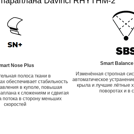
и параплана Davinci RHYTHM-2
Smart Balance
mart Nose Plus
Изменённая стропная сис
ельная полоса ткани в
автоматическое устранени
ах обеспечивает стабильность
крыла и лучшие лётные х
давления в куполе, повышая
поворотах и в 
раплана к сложениям и сдвигая
а потока в сторону меньших
скоростей