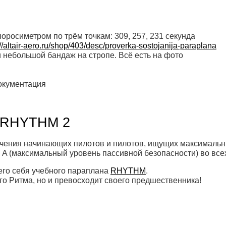
оросиметром по трём точкам: 309, 257, 231 секунда
://altair-aero.ru/shop/403/desc/proverka-sostojanija-paraplana
 небольшой бандаж на стропе. Всё есть на фото
документация
i RHYTHM 2
чения начинающих пилотов и пилотов, ищущих максимальны
A (максимальный уровень пассивной безопасности) во все
его себя учебного параплана
RHYTHM
.
о Ритма, но и превосходит своего предшественника!