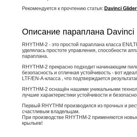
Рекомендуется к прочтению статья:
Davinci Glid
Описание параплана Davinc
RHYTHM-2 - это простой параплана класса EN/LT
уделялась простоте управления, способности апп
параплана.
RHYTHM-2 прекрасно подходит начинающим пилот
безопасность и отличная устойчивость - вот иде
LTF/EN-A-класса , что подтверждается результата
RHYTHM-2 оснащён нашими уникальными техно
лучшие характеристики устойчивости и безопаснос
Первый RHYTHM производился из прочных и ресу
счастливым владельцам.
При производстве RHYTHM-2 применяются новые,
крыльев!