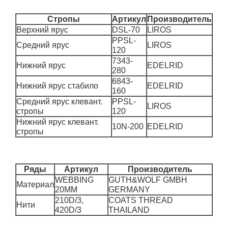
Стропы
Артикул
Производитель
Верхний ярус
DSL-70
LIROS
PPSL-
Средний ярус
LIROS
120
7343-
Нижний ярус
EDELRID
280
6843-
Нижний ярус стабило
EDELRID
160
Средний ярус клевант.
PPSL-
LIROS
стропы
120
Нижний ярус клевант.
10N-200
EDELRID
стропы
Ряды
Артикул
Производитель
WEBBING
GUTH&WOLF GMBH
Материал
20MM
GERMANY
210D/3,
COATS THREAD
Нити
420D/3
THAILAND