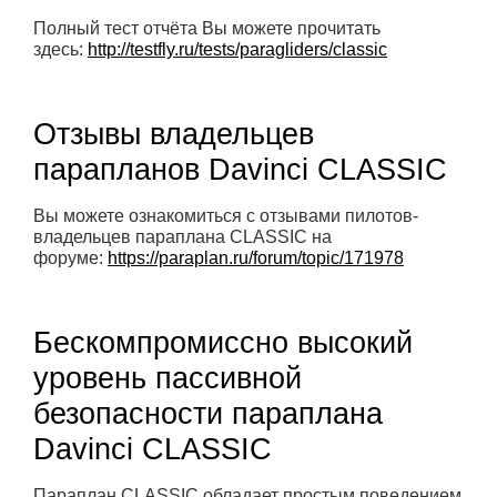
Полный тест отчёта Вы можете прочитать
здесь:
http://testfly.ru/tests/paragliders/classic
Отзывы владельцев
парапланов Davinci CLASSIC
Вы можете ознакомиться с отзывами пилотов-
владельцев параплана CLASSIC на
форуме:
https://paraplan.ru/forum/topic/171978
Бескомпромиссно высокий
уровень пассивной
безопасности параплана
Davinci CLASSIC
Параплан CLASSIC обладает простым поведением