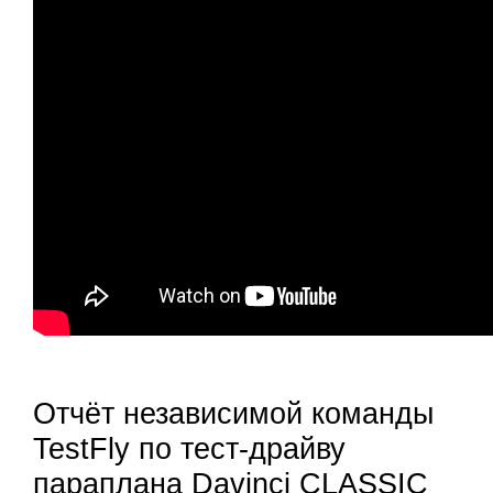
Отчёт независимой команды
TestFly по тест-драйву
параплана Davinci CLASSIC