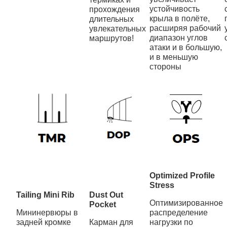
устойчивость
прохождения
крыла в полёте,
длительных
расширяя рабочий
увлекательных
диапазон углов
маршрутов!
атаки и в большую,
и в меньшую
стороны
Optimized Profile
Stress
Tailing Mini Rib
Dust Out
Оптимизированное
Pocket
Мининервюры в
распределение
задней кромке
Карман для
нагрузки по