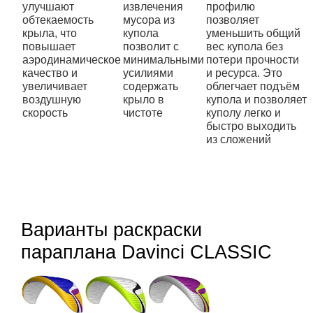
улучшают
извлечения
профилю
обтекаемость
мусора из
позволяет
крыла, что
купола
уменьшить общий
повышает
позволит с
вес купола без
аэродинамическое
минимальными
потери прочности
качество и
усилиями
и ресурса. Это
увеличивает
содержать
облегчает подъём
воздушную
крыло в
купола и позволяет
скорость
чистоте
куполу легко и
быстро выходить
из сложений
Варианты раскраски
параплана Davinci CLASSIC