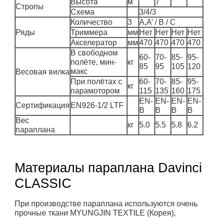
Высота
м
7
Стропы
Схема
3/4/3
Количество
3
A,A’ / B / C
Ряды
Триммера
мм
Нет
Нет
Нет
Нет
Акселератор
мм
470
470
470
470
В свободном
60-
70-
85-
95-
полёте, мин-
кг
85
95
105
120
макс
Весовая вилка
При полётах с
60-
70-
85-
95-
кг
парамотором
115
135
160
175
EN-
EN-
EN-
EN-
Сертификация
EN926-1/2 LTF
B
B
B
B
Вес
кг
5.0
5.5
5.8
6.2
параплана
Материалы параплана Davinci
CLASSIC
При производстве параплана используются очень
прочные ткани MYUNGJIN TEXTILE (Корея),