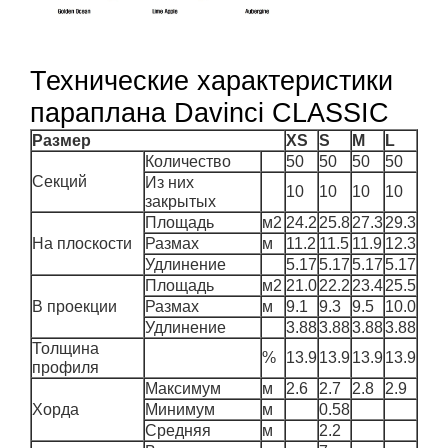
Технические характеристики
параплана Davinci CLASSIC
Размер
XS
S
M
L
Количество
50
50
50
50
Секций
Из них
10
10
10
10
закрытых
Площадь
м2
24.2
25.8
27.3
29.3
На плоскости
Размах
м
11.2
11.5
11.9
12.3
Удлинение
5.17
5.17
5.17
5.17
Площадь
м2
21.0
22.2
23.4
25.5
В проекции
Размах
м
9.1
9.3
9.5
10.0
Удлинение
3.88
3.88
3.88
3.88
Толщина
%
13.9
13.9
13.9
13.9
профиля
Максимум
м
2.6
2.7
2.8
2.9
Хорда
Минимум
м
0.58
Средняя
м
2.2