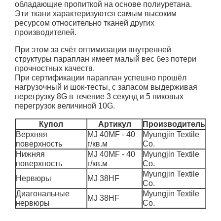
обладающие пропиткой на основе полиуретана.
Эти ткани характеризуются самым высоким
ресурсом относительно тканей других
производителей.
При этом за счёт оптимизации внутренней
структуры параплан имеет малый вес без потери
прочностных качеств.
При сертификации параплан успешно прошёл
нагрузочный и шок-тесты, с запасом выдерживая
перегрузку 8G в течение 3 секунд и 5 пиковых
перегрузок величиной 10G.
Купол
Артикул
Производитель
Верхняя
MJ 40MF - 40
Myungjin Textile
поверхность
г/кв.м
Co.
Нижняя
MJ 40MF - 40
Myungjin Textile
поверхность
г/кв.м
Co.
Myungjin Textile
Нервюры
MJ 38HF
Co.
Диагональные
Myungjin Textile
MJ 38HF
нервюры
Co.