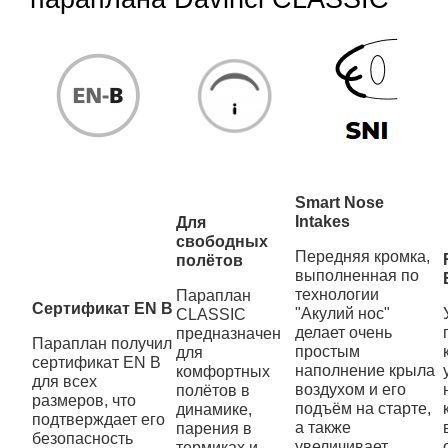
Smart Nose
Intakes
Для
свободных
Передняя кромка,
полётов
выполненная по
технологии
Параплан
Сертификат EN B
"Акулий нос"
CLASSIC
делает очень
предназначен
Параплан получил
простым
для
сертификат EN B
наполнение крыла
комфортных
для всех
воздухом и его
полётов в
размеров, что
подъём на старте,
динамике,
подтверждает его
а также
парения в
безопасность
увеличивает
термиках и