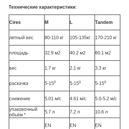
Технические характеристики
:
Cires
M
L
Tandem
летный вес
80-110 кг
105-135кг
170-210 кг
площадь
32.9 м2
40.2 м2
60.1 м2
вес
1.7 кг
2.1 кг
3.3 кг
0
0
0
раскачка
5-15
5-15
5-15
снижение
5.01 м/с
4.61 м/с
5.0-5.2 м/с
упаковочный
5.7 л
7.2 л
10.6 л
объём *
EN
EN
EN