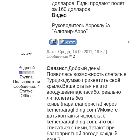
долларов. Гиды продают полет
за 160 долларов.
Видео
Руководитель Аэроклуба
"Альтаир-Аэро"
Дата: Среда, 14.09.2011, 18:52 |
alex777
Сообщение #
2
Рядовой
Связист
,Добрый день!
Появилась возможность слетать в
Группа:
Турцию.думаю прихватить своё
Пользователи
крыло.Ваша статья на это
Сообщений:
4
Статус:
воодушевила)спасибо, реально
Offline
ли полетать без
ксивы(парапланериста) через
kemerparagliding.com ?Можете
дать контакты человека с
kemerparagliding.com. что бы
списаться с ними,Летают при
благоприятной погоде каждый
день?