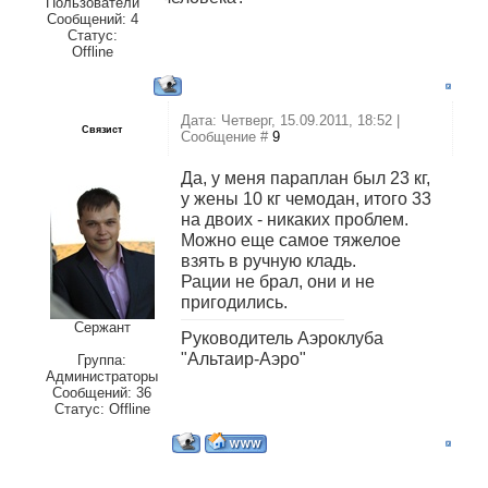
Пользователи
Сообщений:
4
Статус:
Offline
Дата: Четверг, 15.09.2011, 18:52 |
Связист
Сообщение #
9
Да, у меня параплан был 23 кг,
у жены 10 кг чемодан, итого 33
на двоих - никаких проблем.
Можно еще самое тяжелое
взять в ручную кладь.
Рации не брал, они и не
пригодились.
Сержант
Руководитель Аэроклуба
"Альтаир-Аэро"
Группа:
Администраторы
Сообщений:
36
Статус:
Offline