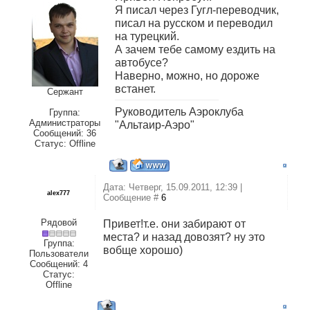
Я писал через Гугл-переводчик,
писал на русском и переводил
на турецкий.
А зачем тебе самому ездить на
автобусе?
Наверно, можно, но дороже
встанет.
Сержант
Руководитель Аэроклуба
Группа:
Администраторы
"Альтаир-Аэро"
Сообщений:
36
Статус:
Offline
Дата: Четверг, 15.09.2011, 12:39 |
alex777
Сообщение #
6
Рядовой
Привет!т.е. они забирают от
места? и назад довозят? ну это
Группа:
вобще хорошо)
Пользователи
Сообщений:
4
Статус:
Offline