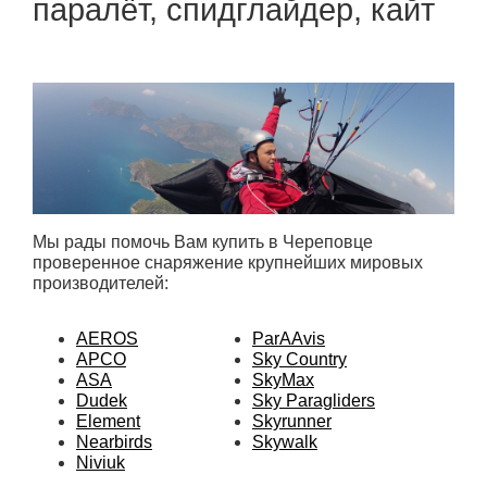
паралёт, спидглайдер, кайт
Мы рады помочь Вам купить в Череповце
проверенное снаряжение крупнейших мировых
производителей:
AEROS
ParAAvis
APCO
Sky Country
ASA
SkyMax
Dudek
Sky Paragliders
Element
Skyrunner
Nearbirds
Skywalk
Niviuk