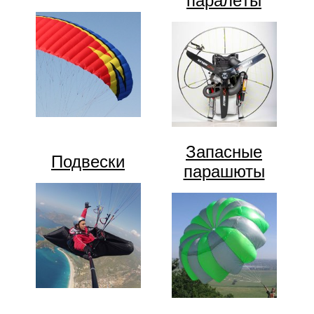
паралёты
Запасные
Подвески
парашюты