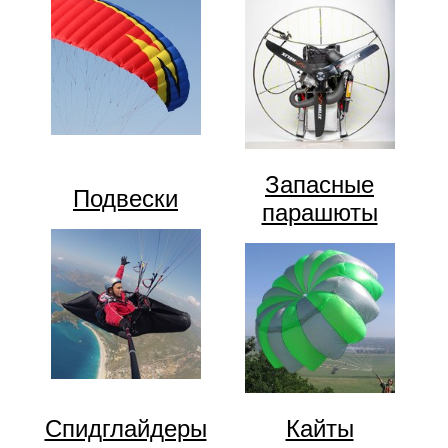
Запасные
Подвески
парашюты
Спидглайдеры
Кайты