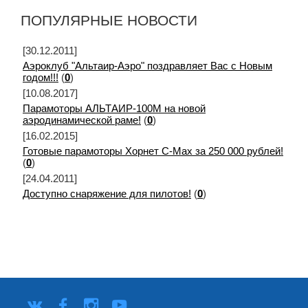
ПОПУЛЯРНЫЕ НОВОСТИ
[30.12.2011]
Аэроклуб "Альтаир-Аэро" поздравляет Вас с Новым
годом!!!
(
0
)
[10.08.2017]
Парамоторы АЛЬТАИР-100М на новой
аэродинамической раме!
(
0
)
[16.02.2015]
Готовые парамоторы Хорнет C-Max за 250 000 рублей!
(
0
)
[24.04.2011]
Доступно снаряжение для пилотов!
(
0
)