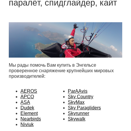
паралёт, спидглайдер, кайт
Мы рады помочь Вам купить в Энгельсе
проверенное снаряжение крупнейших мировых
производителей:
AEROS
ParAAvis
APCO
Sky Country
ASA
SkyMax
Dudek
Sky Paragliders
Element
Skyrunner
Nearbirds
Skywalk
Niviuk