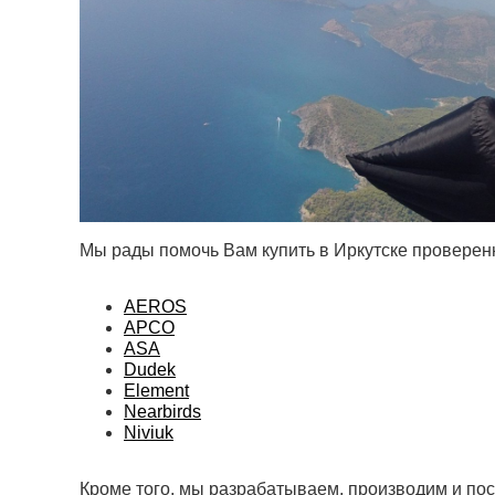
Мы рады помочь Вам купить в Иркутске провере
AEROS
APCO
ASA
Dudek
Element
Nearbirds
Niviuk
Кроме того, мы разрабатываем, производим и по