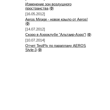
Изменение зон воздушного
пространства
(
0
)
[16.05.2012]
Aeros Mirage - новое крыло от Aeros!
(
0
)
[14.07.2012]
Скоро в Аэроклубе "Альтаир-Аэро"!
(
0
)
[10.07.2014]
Отчет TestFly по параплану AEROS
Style-3
(
0
)