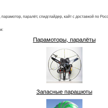
 парамотор, паралёт, спидглайдер, кайт с доставкой по Рос
м:
Парамоторы, паралёты
Запасные парашюты