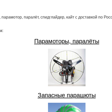
 парамотор, паралёт, спидглайдер, кайт с доставкой по Рос
м:
Парамоторы, паралёты
Запасные парашюты