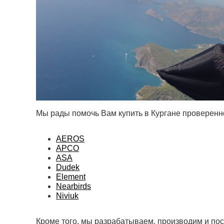
Мы рады помочь Вам купить в Кургане проверен
AEROS
APCO
ASA
Dudek
Element
Nearbirds
Niviuk
Кроме того, мы разрабатываем, производим и по