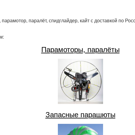
 парамотор, паралёт, спидглайдер, кайт с доставкой по Рос
м:
Парамоторы, паралёты
Запасные парашюты