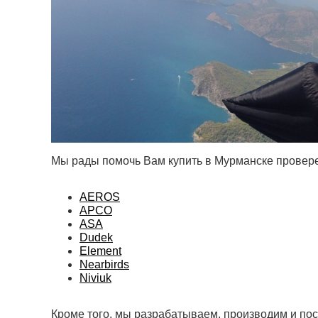
Мы рады помочь Вам купить в Мурманске провер
AEROS
APCO
ASA
Dudek
Element
Nearbirds
Niviuk
Кроме того, мы разрабатываем, производим и по