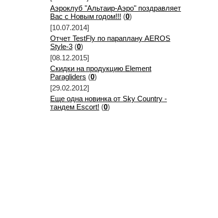
Аэроклуб "Альтаир-Аэро" поздравляет
Вас с Новым годом!!!
(
0
)
[10.07.2014]
Отчет TestFly по параплану AEROS
Style-3
(
0
)
[08.12.2015]
Скидки на продукцию Element
Paragliders
(
0
)
[29.02.2012]
Еще одна новинка от Sky Country -
тандем Escort!
(
0
)