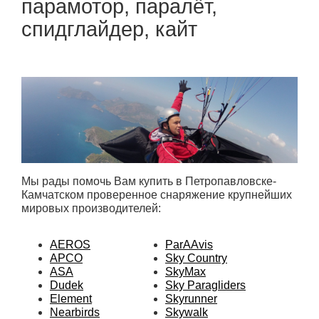
парамотор, паралёт,
спидглайдер, кайт
Мы рады помочь Вам купить в Петропавловске-
Камчатском проверенное снаряжение крупнейших
мировых производителей:
AEROS
ParAAvis
APCO
Sky Country
ASA
SkyMax
Dudek
Sky Paragliders
Element
Skyrunner
Nearbirds
Skywalk