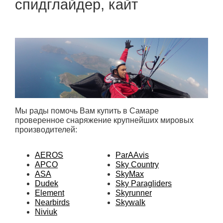
спидглайдер, кайт
Мы рады помочь Вам купить в Самаре
проверенное снаряжение крупнейших мировых
производителей:
AEROS
ParAAvis
APCO
Sky Country
ASA
SkyMax
Dudek
Sky Paragliders
Element
Skyrunner
Nearbirds
Skywalk
Niviuk