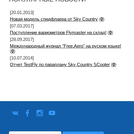
[20.01.2013]
Новая модель спидфлаера от Sky Country
(
0
)
[07.03.2017]
Поступление вариометров Flymaster на склад!
(
0
)
[28.09.2017]
Международный журнал "Free.Aero" на руском языке!
(
0
)
[10.07.2014]
Отчет TestFly по параплану Sky Country SCooter
(
0
)