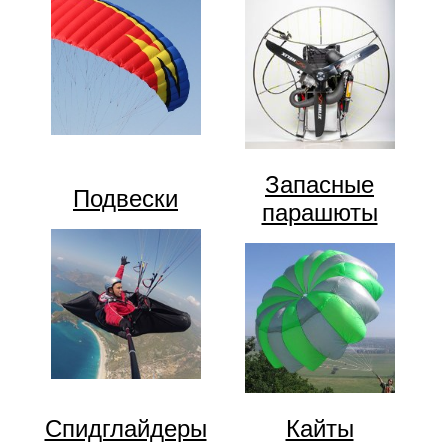
Запасные
Подвески
парашюты
Спидглайдеры
Кайты