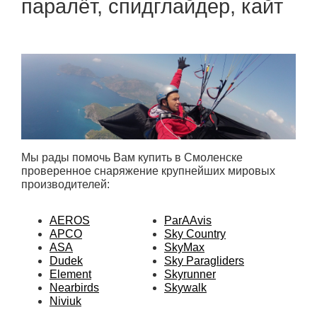
паралёт, спидглайдер, кайт
Мы рады помочь Вам купить в Смоленске
проверенное снаряжение крупнейших мировых
производителей:
AEROS
ParAAvis
APCO
Sky Country
ASA
SkyMax
Dudek
Sky Paragliders
Element
Skyrunner
Nearbirds
Skywalk
Niviuk