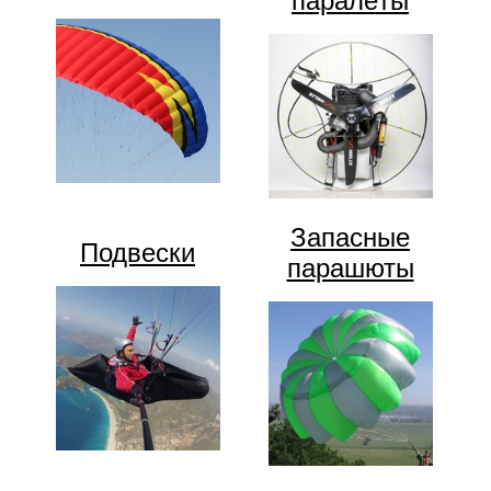
паралёты
Запасные
Подвески
парашюты