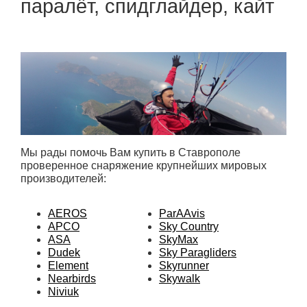
паралёт, спидглайдер, кайт
Мы рады помочь Вам купить в Ставрополе
проверенное снаряжение крупнейших мировых
производителей:
AEROS
ParAAvis
APCO
Sky Country
ASA
SkyMax
Dudek
Sky Paragliders
Element
Skyrunner
Nearbirds
Skywalk
Niviuk