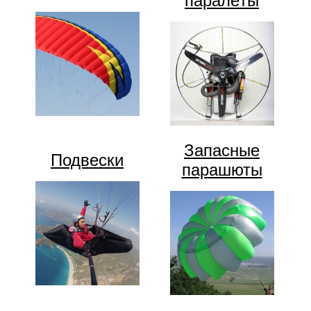
паралёты
Запасные
Подвески
парашюты