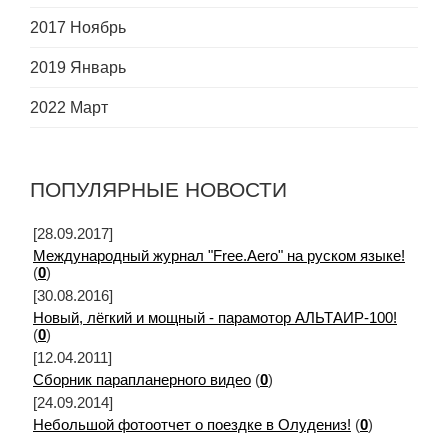
2017 Ноябрь
2019 Январь
2022 Март
ПОПУЛЯРНЫЕ НОВОСТИ
[28.09.2017]
Международный журнал "Free.Aero" на руском языке!
(
0
)
[30.08.2016]
Новый, лёгкий и мощный - парамотор АЛЬТАИР-100!
(
0
)
[12.04.2011]
Сборник парапланерного видео
(
0
)
[24.09.2014]
Небольшой фотоотчет о поездке в Олудениз!
(
0
)