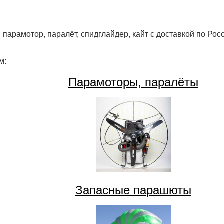
 парамотор, паралёт, спидглайдер, кайт с доставкой по Рос
м:
Парамоторы, паралёты
Запасные парашюты