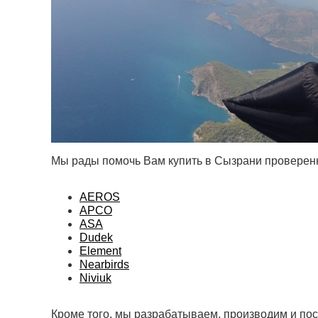
Мы рады помочь Вам купить в Сызрани проверен
AEROS
APCO
ASA
Dudek
Element
Nearbirds
Niviuk
Кроме того, мы разрабатываем, производим и по