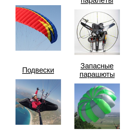
паралёты
Запасные
Подвески
парашюты