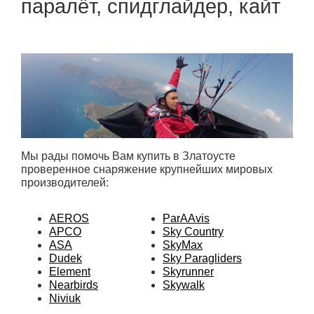
паралёт, спидглайдер, кайт
Мы рады помочь Вам купить в Златоусте
проверенное снаряжение крупнейших мировых
производителей:
AEROS
ParAAvis
APCO
Sky Country
ASA
SkyMax
Dudek
Sky Paragliders
Element
Skyrunner
Nearbirds
Skywalk
Niviuk