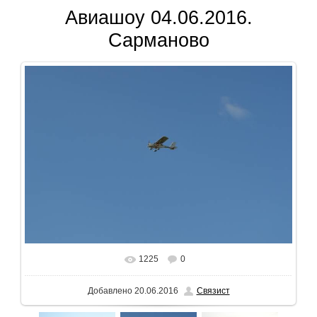
Авиашоу 04.06.2016.
Сарманово
1225
0
В реальном размере
1024x681
/ 131.1Kb
Добавлено
20.06.2016
Связист