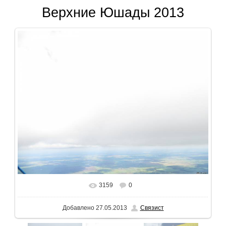
Верхние Юшады 2013
3159
0
В реальном размере
1600x1200
/ 51.2Kb
Добавлено
27.05.2013
Связист