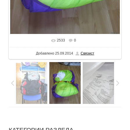
2533
0
В реальном размере
1200x1600
/ 224.2Kb
Добавлено
25.09.2014
Связист
КАТЕГОРИИ РАЗДЕЛА