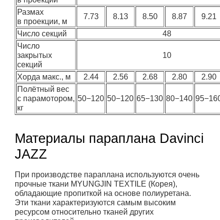
Размах
7.73
8.13
8.50
8.87
9.21
в проекции, м
Число секций
48
Число
закрытых
10
секций
Хорда макс., м
2.44
2.56
2.68
2.80
2.90
Полётный вес
с парамотором,
50−120
50−120
65−130
80−140
95−16
кг
Материалы параплана Davinci
JAZZ
При производстве параплана используются очень
прочные ткани MYUNGJIN TEXTILE (Корея),
обладающие пропиткой на основе полиуретана.
Эти ткани характеризуются самым высоким
ресурсом относительно тканей других