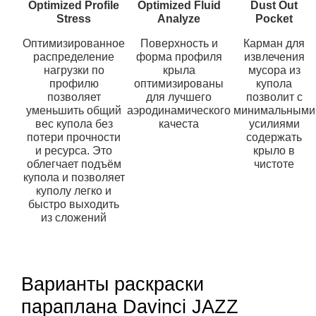
Optimized Profile
Optimized Fluid
Dust Out
Stress
Analyze
Pocket
Оптимизированное
Поверхность и
Карман для
распределение
форма профиля
извлечения
нагрузки по
крыла
мусора из
профилю
оптимизированы
купола
позволяет
для лучшего
позволит с
уменьшить общий
аэродинамического
минимальными
вес купола без
качеста
усилиями
потери прочности
содержать
и ресурса. Это
крыло в
облегчает подъём
чистоте
купола и позволяет
куполу легко и
быстро выходить
из сложений
Варианты раскраски
параплана Davinci JAZZ