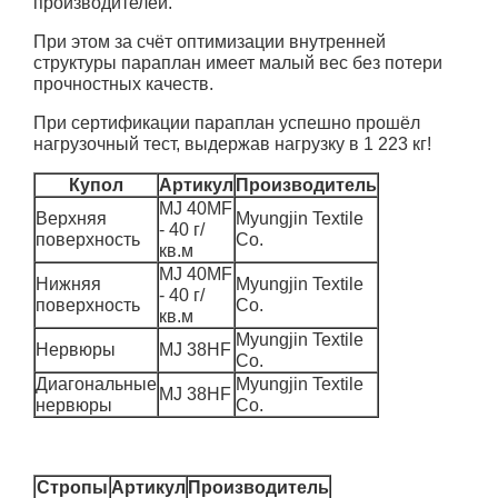
производителей.
При этом за счёт оптимизации внутренней
структуры параплан имеет малый вес без потери
прочностных качеств.
При сертификации параплан успешно прошёл
нагрузочный тест, выдержав нагрузку в 1 223 кг!
Купол
Артикул
Производитель
MJ 40MF
Верхняя
Myungjin Textile
- 40 г/
поверхность
Co.
кв.м
MJ 40MF
Нижняя
Myungjin Textile
- 40 г/
поверхность
Co.
кв.м
Myungjin Textile
Нервюры
MJ 38HF
Co.
Диагональные
Myungjin Textile
MJ 38HF
нервюры
Co.
Стропы
Артикул
Производитель