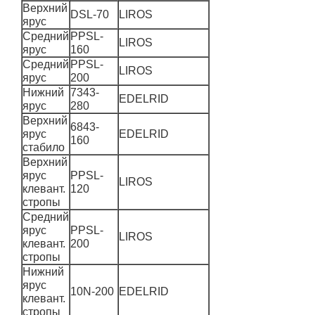
Верхний
DSL-70
LIROS
ярус
Средний
PPSL-
LIROS
ярус
160
Средний
PPSL-
LIROS
ярус
200
Нижний
7343-
EDELRID
ярус
280
Верхний
6843-
ярус
EDELRID
160
стабило
Верхний
ярус
PPSL-
LIROS
клевант.
120
стропы
Средний
ярус
PPSL-
LIROS
клевант.
200
стропы
Нижний
ярус
10N-200
EDELRID
клевант.
стропы