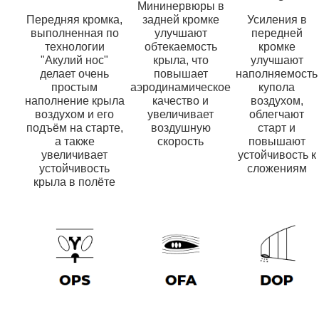
Мининервюры в
Передняя кромка,
задней кромке
Усиления в
выполненная по
улучшают
передней
технологии
обтекаемость
кромке
"Акулий нос"
крыла, что
улучшают
делает очень
повышает
наполняемость
простым
аэродинамическое
купола
наполнение крыла
качество и
воздухом,
воздухом и его
увеличивает
облегчают
подъём на старте,
воздушную
старт и
а также
скорость
повышают
увеличивает
устойчивость к
устойчивость
сложениям
крыла в полёте