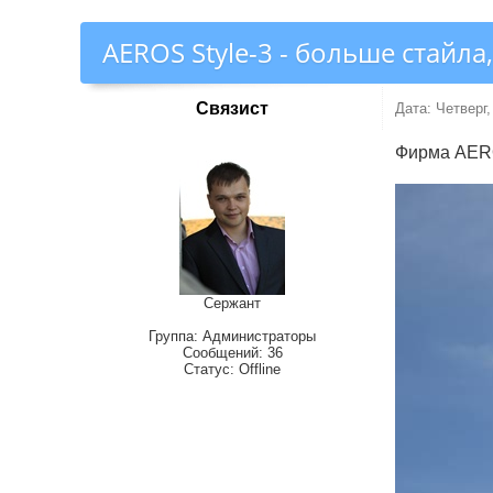
AEROS Style-3 - больше стайла
Связист
Дата: Четверг,
Фирма AERO
Сержант
Группа: Администраторы
Сообщений:
36
Статус:
Offline