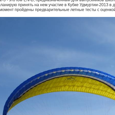
планирую принять на нем участие в Кубке Удмуртии-2013 в
момент пройдены предварительные летные тесты с оценко