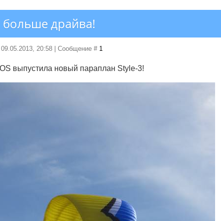
, больше драйва!
 09.05.2013, 20:58 | Сообщение #
1
S выпустила новый параплан Style-3!