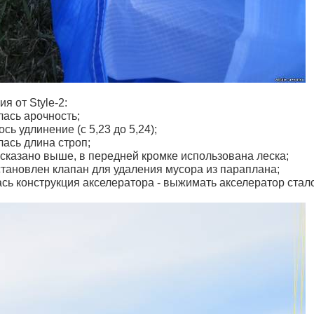
я от Style-2:
лась арочность;
ось удлинение (с 5,23 до 5,24);
ась длина строп;
 сказано выше, в передней кромке использована леска;
становлен клапан для удаления мусора из параплана;
сь конструкция акселератора - выжимать акселератор стало