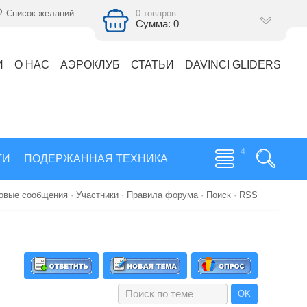
Список желаний
0 товаров
Сумма: 0
И
О НАС
АЭРОКЛУБ
СТАТЬИ
DAVINCI GLIDERS
ГИ
ПОДЕРЖАННАЯ ТЕХНИКА
овые сообщения
·
Участники
·
Правила форума
·
Поиск
·
RSS