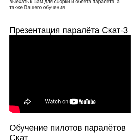
выехать к Вам для сборки и облёта паралёта, а
также Вашего обучения
Презентация паралёта Скат-3
Обучение пилотов паралётов
Скат