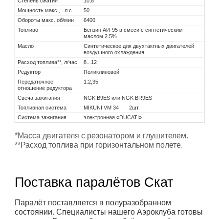
Степень сжатия
10,8
Мощность макс., л.с
50
Обороты макс. об/мин
6400
Топливо
Бензин АИ-95 в смеси с синтетическим
маслом 2.5%
Масло
Синтетическое для двухтактных двигателей
воздушного охлаждения
Расход топлива**, л/час
8...12
Редуктор
Поликлиновой
Передаточное
1:2,35
отношение редуктора
Свеча зажигания
NGK B9ES или NGK BR9ES
Топливная система
MIKUNI VM 34 2шт.
Система зажигания
электронная «DUCATI»
*Масса двигателя с резонатором и глушителем.
**Расход топлива при горизонтальном полете.
Поставка паралётов Скат
Паралёт поставляется в полуразобранном
состоянии. Специалисты нашего Аэроклуба готовы