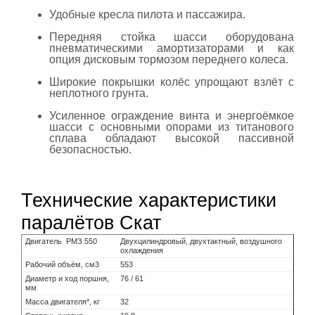
Удобные кресла пилота и пассажира.
Передняя стойка шасси оборудована
пневматическими амортизаторами и как
опция дисковым тормозом переднего колеса.
Широкие покрышки колёс упрощают взлёт с
неплотного грунта.
Усиленное ограждение винта и энергоёмкое
шасси с основными опорами из титанового
сплава обладают высокой пассивной
безопасностью.
Технические характеристики
паралётов Скат
Двигатель РМЗ 550
Двухцилиндровый, двухтактный, воздушного
охлаждения
Рабочий объём, см3
553
Диаметр и ход поршня,
76 / 61
мм
Масса двигателя*, кг
32